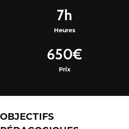
r
7
7h
s
h
Heures
6
650€
5
0
Prix
€
OBJECTIFS