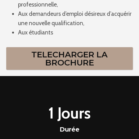
professionnelle,
Aux demandeurs d’emploi désireux d’acquérir
une nouvelle qualification,
Aux étudiants
TELECHARGER LA
BROCHURE
1
1 Jours
J
o
Durée
u