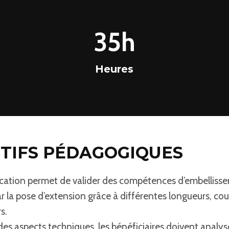
3
35h
5
h
Heures
TIFS PÉDAGOGIQUES
fication permet de valider des compétences d’embelliss
r la pose d’extension grâce à différentes longueurs, cou
s.
es aspects techniques, les bénéficiaires doivent analyse