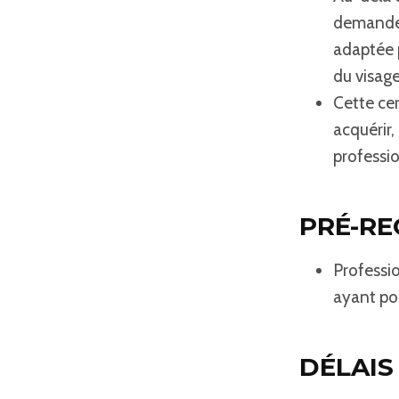
demandes 
adaptée p
du visage
Cette cer
acquérir
professi
PRÉ-RE
Professi
ayant pou
DÉLAIS