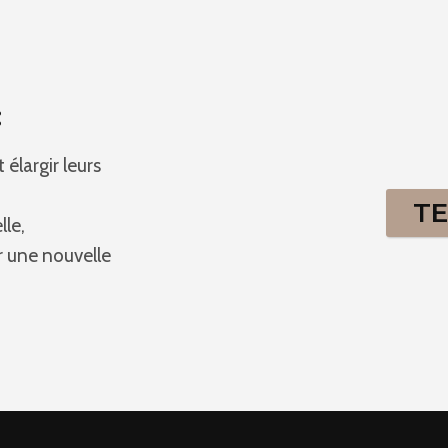
:
élargir leurs
T
le,
r une nouvelle