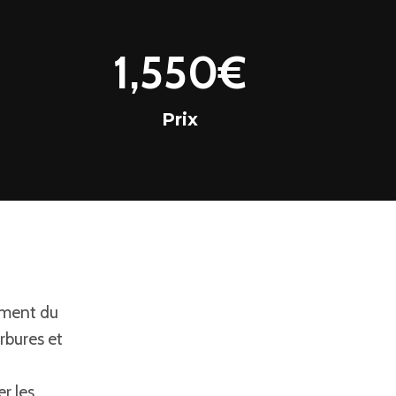
1
1,550€
5
5
Prix
0
€
ement du
rbures et
r les